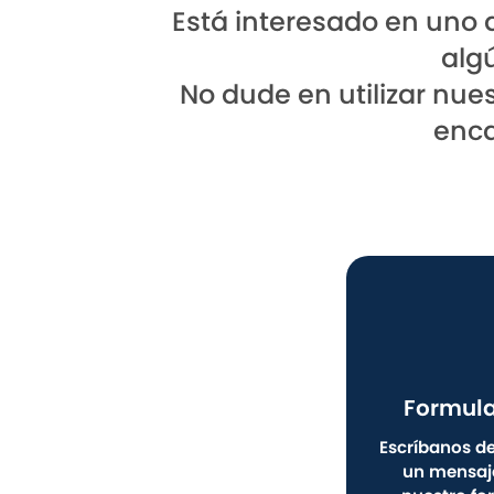
Está interesado en uno d
alg
No dude en utilizar nue
enca
Formula
Escríbanos de
un mensaje