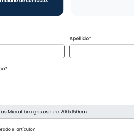
rmulario de contacto.
Apellido*
ico*
ado el artículo?