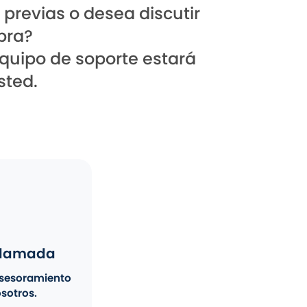
 previas o desea discutir
pra?
equipo de soporte estará
sted.
 llamada
asesoramiento
sotros.